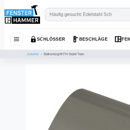
SCHLÖSSER
BESCHLÄGE
FEN
Navigation öffnen
Zubehör
Balkontürgriff FH-Stabil Titan
das
ung
ch
en
r