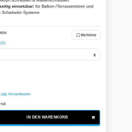
kkopf-Schrauben & Madenschrauben
seitig einsetzbar:
für Balkon-/Terrassentüren und
e Schiebetür-Systeme
4554
Merkliste
(6)
 zzgl.
Versandkosten
rnd
IN DEN WARENKORB