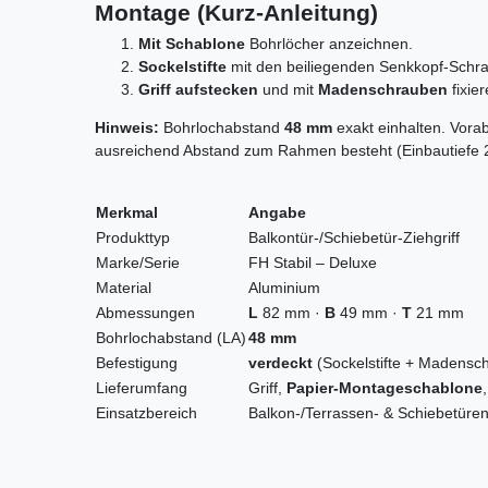
Montage (Kurz-Anleitung)
Mit Schablone
Bohrlöcher anzeichnen.
Sockelstifte
mit den beiliegenden Senkkopf-Schr
Griff aufstecken
und mit
Madenschrauben
fixier
Hinweis:
Bohrlochabstand
48 mm
exakt einhalten. Vora
ausreichend Abstand zum Rahmen besteht (Einbautiefe
Merkmal
Angabe
Produkttyp
Balkontür-/Schiebetür-Ziehgriff
Marke/Serie
FH Stabil – Deluxe
Material
Aluminium
Abmessungen
L
82 mm ·
B
49 mm ·
T
21 mm
Bohrlochabstand (LA)
48 mm
Befestigung
verdeckt
(Sockelstifte + Madensc
Lieferumfang
Griff,
Papier-Montageschablone
Einsatzbereich
Balkon-/Terrassen- & Schiebetüre