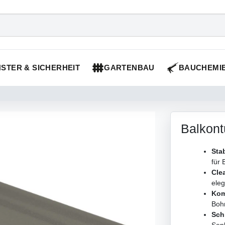
STER & SICHERHEIT
GARTENBAU
BAUCHEMI
Balkontü
Stab
für 
Cle
ele
Kom
Boh
Sch