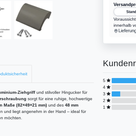
Versandp
Stan
Voraussicht
innerhalb v
Lieferun
Kundenr
duktsicherheit
5
4
uminium-Ziehgriff
und stilvoller Hingucker für
3
erschraubung
sorgt für eine ruhige, hochwertige
2
n Maße (82×49×21 mm)
und des
48 mm
1
en und liegt angenehm in der Hand – ideal für
en möchten.