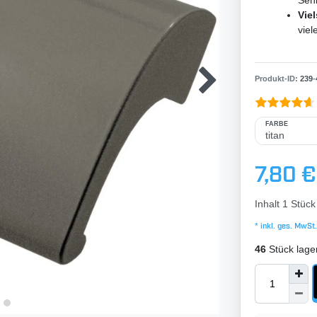
Sen
Viel
viel
Produkt-ID:
239
-
FARBE
7,80 €
Inhalt
1
Stück
* inkl. ges. MwSt.
46
Stück lage