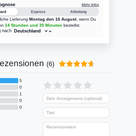
rognose
Mehr Infos
dard
Express
Abholung
liche Lieferung
Montag den 10 August
,
wenn Du
on
14 Stunden
und 35 Minuten
bestellst.
g nach
ezensionen
(6)
5
Bewertungssterne
1
2
3
4
5
0
1
von
von
von
von
von
0
Dein
Platzhalter
5
5
5
5
5
0
Anzeigename
Bewertungssternen
Bewertungsstern
Bewertungsste
Bewertungss
Bewertung
(optional)
Titel