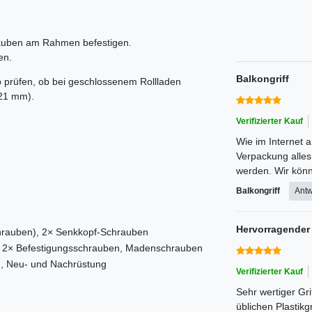
auben am Rahmen befestigen.
en.
Balkongriff
b prüfen, ob bei geschlossenem Rollladen
 21 mm).
Verifizierter Kauf
Wie im Internet a
Verpackung alles
werden. Wir könn
Balkongriff
Antw
Hervorragender 
hrauben), 2× Senkkopf-Schrauben
, 2× Befestigungsschrauben, Madenschrauben
n, Neu- und Nachrüstung
Verifizierter Kauf
Sehr wertiger Gri
üblichen Plastikg