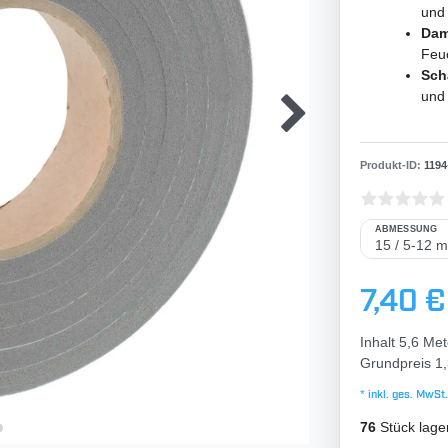
und
Dam
Feu
Sch
und 
Produkt-ID:
1194
ABMESSUNG
7,40 €
Inhalt
5,6
Met
Grundpreis
1,
* inkl. ges. MwSt.
76
Stück lage