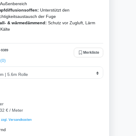
 Außenbereich
pfdiffusionsoffen:
Unterstützt den
chtigkeitsaustausch der Fuge
all- & wärmedämmend:
Schutz vor Zugluft, Lärm
Kälte
-
9389
Merkliste
(0)
er
32 € / Meter
 zzgl.
Versandkosten
rnd