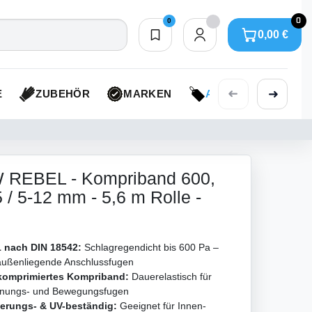
0
0
0,00 €
Merkliste
0,00 €
➜
➜
E
ZUBEHÖR
MARKEN
AKTIONEN
REBEL - Kompriband 600,
 / 5-12 mm - 5,6 m Rolle -
 nach DIN 18542:
Schlagregendicht bis 600 Pa –
 außenliegende Anschlussfugen
komprimiertes Kompriband:
Dauerelastisch für
nungs- und Bewegungsfugen
terungs- & UV-beständig:
Geeignet für Innen-