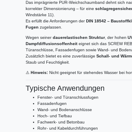
Das imprägnierte PUR-Weichschaumband dehnt sich nach
korrekter Dimensionierung – für eine
schlagregensicher
Windstärke 11).
Es erfüllt die Anforderungen der
DIN 18542 – Baustoffk
Fugen
zugelassen.
Wegen seiner
dauerelastischen Struktur
, der hohen
UV
Dampfdiffusionsoffenheit
eignet sich das SCREW REBE
Türanschlüsse, Fassadenfugen sowie Wand- und Boden
Zusätzlich bietet es eine zuverlässige
Schall- und Wä
Staub und Feuchtigkeit.
⚠️
Hinweis:
Nicht geeignet für stehendes Wasser bei hor
Typische Anwendungen
Fenster- und Türanschlussfugen
Fassadenfugen
Wand- und Bodenanschlüsse
Hoch- und Tiefbau
Fachwerk- und Betonbau
Rohr- und Kabeldurchführungen