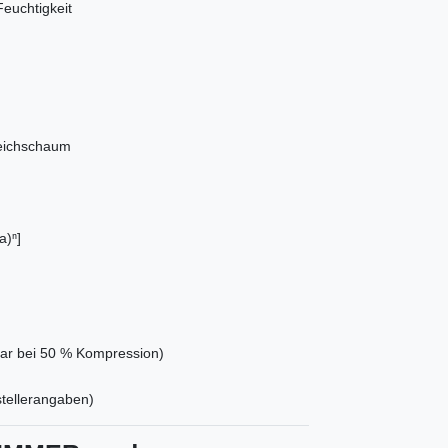
euchtigkeit
eichschaum
a)ⁿ]
ar bei 50 % Kompression)
tellerangaben)