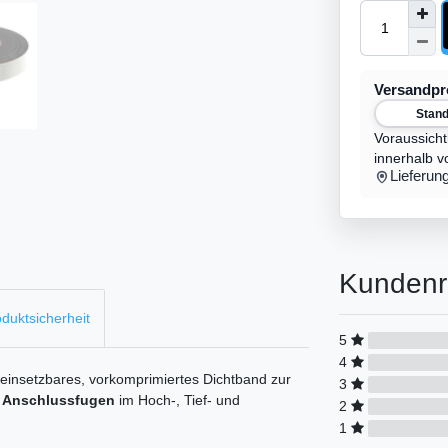
Versandp
Stan
Voraussicht
innerhalb v
Lieferun
Kundenr
duktsicherheit
5
4
l einsetzbares, vorkomprimiertes Dichtband zur
3
 Anschlussfugen
im Hoch-, Tief- und
2
1