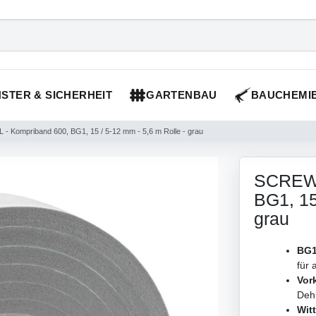
STER & SICHERHEIT
GARTENBAU
BAUCHEMI
 Kompriband 600, BG1, 15 / 5-12 mm - 5,6 m Rolle - grau
SCREW 
BG1, 15
grau
BG1
für
Vor
Deh
Wit