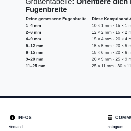
Größentabelle
:
Orientiere dich
Fugenbreite
Deine gemessene Fugenbreite
Diese Kompriband-
1–4 mm
10 × 1 mm · 15 × 1 m
2–6 mm
12 × 2 mm · 15 × 2 m
4–9 mm
15 × 4 mm · 20 × 4 m
5–12 mm
15 × 5 mm · 20 × 5 m
6–15 mm
15 × 6 mm · 20 × 6 m
9–20 mm
20 × 9 mm · 25 × 9 m
11–25 mm
25 × 11 mm · 30 × 1
INFOS
COMM
Versand
Instagram