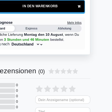
IN DEN WARENKORB
rognose
Mehr Infos
dard
Express
Abholung
liche Lieferung
Montag den 10 August
,
wenn Du
on
3 Stunden
und 46 Minuten
bestellst.
g nach
ezensionen
(0)
0
Bewertungssterne
1
2
3
4
5
0
0
von
von
von
von
von
0
Dein
Platzhalter
5
5
5
5
5
0
Anzeigename