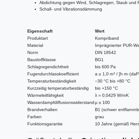
Abdichtung gegen Wind, Schlagregen, Staub und F
Schall- und Vibrationsdämmung
Eigenschaft
Wert
Produktart
Kompriband
Material
Imprägnierter PUR-W
Norm
DIN 18542
Baustoffklasse
BG1
Schlagregendichtheit
bis 600 Pa
Fugendurchlasskoeffizient
a ≤ 1,0 m³ / [h·m·(daP
Temperaturbeständigkeit
−30 °C bis +80 °C
Kurzzeitig temperaturbeständig
bis +150 °C
Wärmeleitfähigkeit
λ = 0,0429 W/mK
Wasserdampfdiffusionswiderstand
μ ≤ 100
Brandverhalten
B1 (schwer entflammb
Farben
grau
Funktionsgarantie
10 Jahre (gemäß Hers