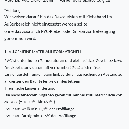
Material: PVC Dicke: 2,5mm - Farbe: weiß Sichtseite: glatt
*Achtung:
Wir weisen darauf hin das Dekorleisten mit Klebeband im
Außenbereich nicht eingesetzt werden sollte,
ohne das zusätzlich PVC-Kleber oder Silikon zur Befestigung
genommen wird.
1. ALLGEMEINE MATERIALINFORMATIONEN
PVC ist unter hohen Temperaturen und gleichzeitiger Gewichts- bzw.
Druckbelastung dauerhaft verformbar! Zusätzlich müssen
Längenausdehnungen beim Einbau durch ausreichenden Abstand zu
angrenzenden Bau- teilen gewährleistet sein.
Thermische Längenänderung:
Die nachstehenden Angaben gelten für Temperaturunterschiede von
ca. 70 K (z. B.-10°C bis +60°C).
PVC hart, weiß min. 0,3% der Profillänge
PVC hart, farbig min. 0,5% der Profillänge