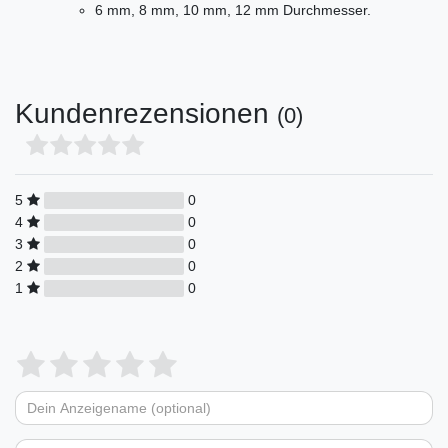
6 mm, 8 mm, 10 mm, 12 mm Durchmesser.
Kundenrezensionen
(0)
5
0
4
0
3
0
2
0
1
0
Bewertungssterne
1
2
3
4
5
von
von
von
von
von
Dein
Platzhalter
5
5
5
5
5