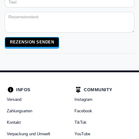
Anzeigename
Bewertungssternen
Bewertungssternen
Bewertungssternen
Bewertungssternen
Bewertungssternen
(optional)
Titel
Rezensionstext
REZENSION SENDEN
INFOS
COMMUNITY
Versand
Instagram
Zahlungsarten
Facebook
Kontakt
TikTok
Verpackung und Umwelt
YouTube