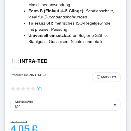
Maschinenanwendung
Form B (Einlauf 4–5 Gänge):
Schälanschnitt,
ideal für
Durchgangsbohrungen
Toleranz 6H:
metrisches ISO-Regelgewinde
mit präziser Passung
Universell einsetzbar:
un-/legierte Stähle,
Stahlguss, Gusseisen, Nichteisenmetalle
Produkt-ID:
2071
-
13163
Merkliste
(0)
ABMESSUNG
UVP 7,99 €
4,05 €