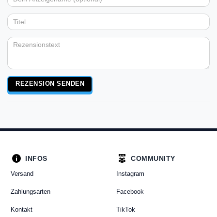
Dein
Platzhalter
5
5
5
5
5
Anzeigename
Bewertungssternen
Bewertungssternen
Bewertungssternen
Bewertungssternen
Bewertungssternen
(optional)
Titel
Rezensionstext
REZENSION SENDEN
INFOS
COMMUNITY
Versand
Instagram
Zahlungsarten
Facebook
Kontakt
TikTok