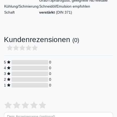
Grau-/Sphäroguss, geeignete NE-Metalle
Kühlung/Schmierung
Schneidöl/Emulsion empfohlen
Schaft
verstärkt
(DIN 371)
Kundenrezensionen
(0)
5
0
4
0
3
0
2
0
1
0
Bewertungssterne
1
2
3
4
5
von
von
von
von
von