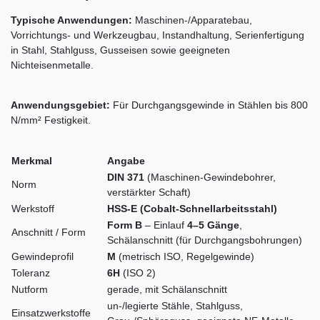
Typische Anwendungen:
Maschinen-/Apparatebau,
Vorrichtungs- und Werkzeugbau, Instandhaltung, Serienfertigung
in Stahl, Stahlguss, Gusseisen sowie geeigneten
Nichteisenmetalle
.
Anwendungsgebiet:
Für Durchgangsgewinde in Stählen bis 800
N/mm² Festigkeit.
Merkmal
Angabe
DIN 371
(Maschinen-Gewindebohrer,
Norm
verstärkter Schaft)
Werkstoff
HSS-E (Cobalt-Schnellarbeitsstahl)
Form B
– Einlauf
4–5 Gänge
,
Anschnitt / Form
Schälanschnitt (für Durchgangsbohrungen)
Gewindeprofil
M
(metrisch ISO, Regelgewinde)
Toleranz
6H
(ISO 2)
Nutform
gerade, mit Schälanschnitt
un-/legierte Stähle, Stahlguss,
Einsatzwerkstoffe