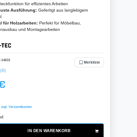
teckfunktion für effizientes Arbeiten
uste Ausführung:
Gefertigt aus langlebigem
l
l für Holzarbeiten:
Perfekt für Möbelbau,
enausbau und Montagearbeiten
-
14631
Merkliste
(0)
 €
 zzgl.
Versandkosten
nd
IN DEN WARENKORB