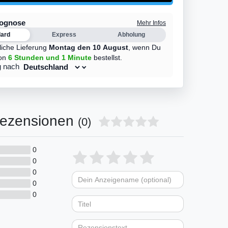
rognose
Mehr Infos
dard
Express
Abholung
liche Lieferung
Montag den 10 August
,
wenn Du
on
6 Stunden
und 1 Minute
bestellst.
g nach
ezensionen
(0)
0
Bewertungssterne
1
2
3
4
5
0
0
von
von
von
von
von
0
Dein
Platzhalter
5
5
5
5
5
0
Anzeigename
Bewertungssternen
Bewertungsstern
Bewertungsste
Bewertungss
Bewertung
(optional)
Titel