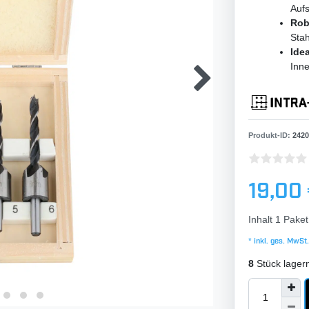
Aufs
Rob
Stah
Idea
Inn
Produkt-ID:
2420
19,00
Inhalt
1
Paket
* inkl. ges. MwSt.
8
Stück lager