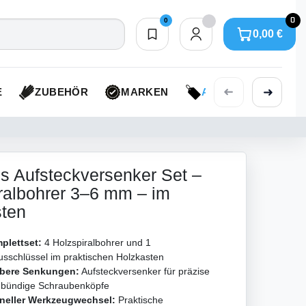
0
0
0,00 €
Merkliste
0,00 €
➜
➜
E
ZUBEHÖR
MARKEN
AKTIONEN
ges Aufsteckversenker Set –
ralbohrer 3–6 mm – im
sten
plettset:
4 Holzspiralbohrer und 1
sschlüssel im praktischen Holzkasten
bere Senkungen:
Aufsteckversenker für präzise
 bündige Schraubenköpfe
neller Werkzeugwechsel:
Praktische