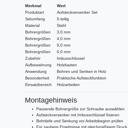
Merkmal
Wert
Produktart
Aufsteckversenker Set
Setumfang
5-teilig
Material
Stahl
Bohrergrößen
3,0 mm
Bohrergrößen
4,0 mm
Bohrergrößen
5,0 mm
Bohrergrößen
6,0 mm
Zubehör
Imbusschlüssel
Aufbewahrung
Holzkasten
Anwendung
Bohren und Senken in Holz
Besonderheit
Praktische Aufsteckfunktion
Einsatzbereich
Holzarbeiten
Montagehinweis
Passende Bohrergröße zur Schraube auswählen
Aufsteckversenker mit Imbusschlüssel fixieren
Bohrtiefe und Senkung vor Arbeitsbeginn prüfen
Für saubere Ergebnisse mit gleichmäßigem Druck 