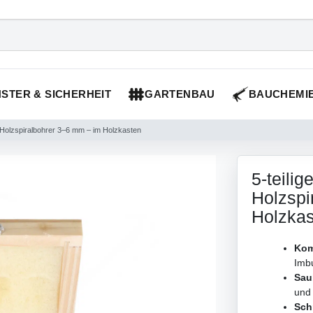
STER & SICHERHEIT
GARTENBAU
BAUCHEMI
– Holzspiralbohrer 3–6 mm – im Holzkasten
5-teili
Holzspi
Holzka
Kom
Imbu
Sau
und
Sch