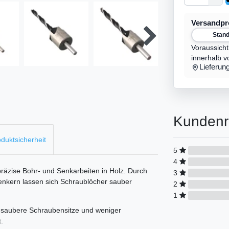
Versandp
Stan
Voraussicht
innerhalb v
Lieferun
Kundenr
duktsicherheit
5
4
 präzise Bohr- und Senkarbeiten in Holz. Durch
3
enkern lassen sich Schraublöcher sauber
2
1
, saubere Schraubensitze und weniger
.