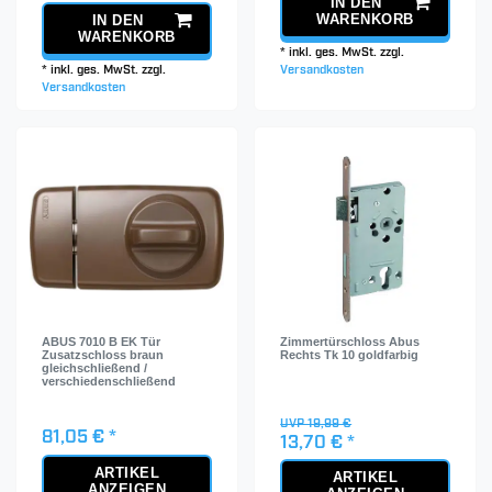
IN DEN
WARENKORB
IN DEN
WARENKORB
*
inkl. ges. MwSt.
zzgl.
*
inkl. ges. MwSt.
zzgl.
Versandkosten
Versandkosten
ABUS 7010 B EK Tür
Zimmertürschloss Abus
Zusatzschloss braun
Rechts Tk 10 goldfarbig
gleichschließend /
verschiedenschließend
UVP 19,99 €
81,05 € *
13,70 € *
ARTIKEL
ARTIKEL
ANZEIGEN