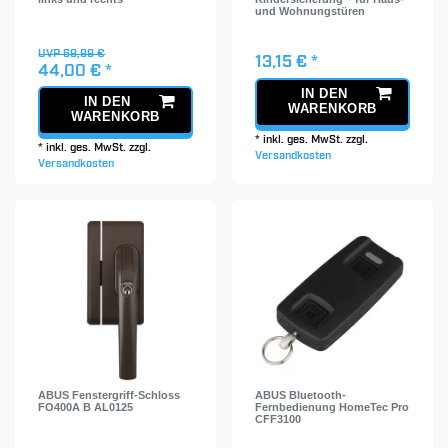
und Wohnungstüren
UVP 69,99 €
13,15 € *
44,00 € *
IN DEN
IN DEN
WARENKORB
WARENKORB
*
inkl. ges. MwSt.
zzgl.
*
inkl. ges. MwSt.
zzgl.
Versandkosten
Versandkosten
ABUS Fenstergriff-Schloss
ABUS Bluetooth-
FO400A B AL0125
Fernbedienung HomeTec Pro
CFF3100