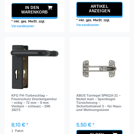
ARTIKEL
IN DEN
ANZEIGEN
WARENKORB
*
inkl. ges. MwSt.
zzgl.
*
inkl. ges. MwSt.
zzgl.
Versandkosten
Versandkosten
KFG FH-Türbeschlag –
ABUS Türriegel SPN110-21 –
Feuerschutz Drückergarnitur
Nickel matt – Sperrbügel-
– eckig – 72 mm – 9 mm
Türsicherung –
Vierkant – schwarz – DIN
Sicherheitslevel 3 – für Haus-
18273
und Wohnungstüren
8,10 € *
5,50 € *
1
Paket