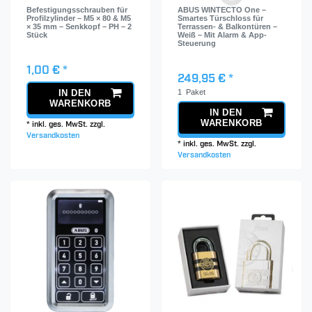
Befestigungsschrauben für
ABUS WINTECTO One –
Profilzylinder – M5 × 80 & M5
Smartes Türschloss für
× 35 mm – Senkkopf – PH – 2
Terrassen- & Balkontüren –
Stück
Weiß – Mit Alarm & App-
Steuerung
1,00 € *
249,95 € *
1
Paket
IN DEN
WARENKORB
IN DEN
WARENKORB
*
inkl. ges. MwSt.
zzgl.
Versandkosten
*
inkl. ges. MwSt.
zzgl.
Versandkosten