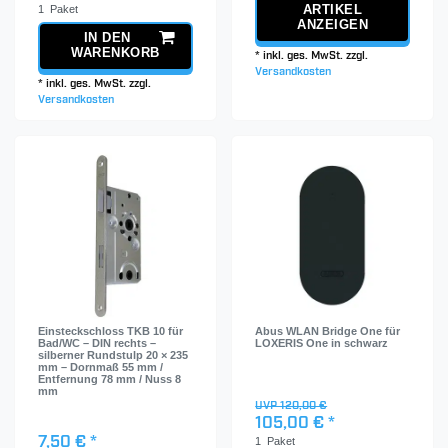
1
Paket
ARTIKEL
ANZEIGEN
IN DEN
WARENKORB
*
inkl. ges. MwSt.
zzgl.
Versandkosten
*
inkl. ges. MwSt.
zzgl.
Versandkosten
Einsteckschloss TKB 10 für
Abus WLAN Bridge One für
Bad/WC – DIN rechts –
LOXERIS One in schwarz
silberner Rundstulp 20 × 235
mm – Dornmaß 55 mm /
Entfernung 78 mm / Nuss 8
mm
UVP 120,00 €
105,00 € *
7,50 € *
1
Paket