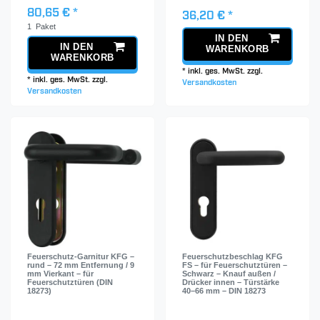
80,65 € *
36,20 € *
1
Paket
IN DEN
IN DEN
WARENKORB
WARENKORB
*
inkl. ges. MwSt.
zzgl.
*
inkl. ges. MwSt.
zzgl.
Versandkosten
Versandkosten
Feuerschutz-Garnitur KFG –
Feuerschutzbeschlag KFG
rund – 72 mm Entfernung / 9
FS – für Feuerschutztüren –
mm Vierkant – für
Schwarz – Knauf außen /
Feuerschutztüren (DIN
Drücker innen – Türstärke
18273)
40–66 mm – DIN 18273