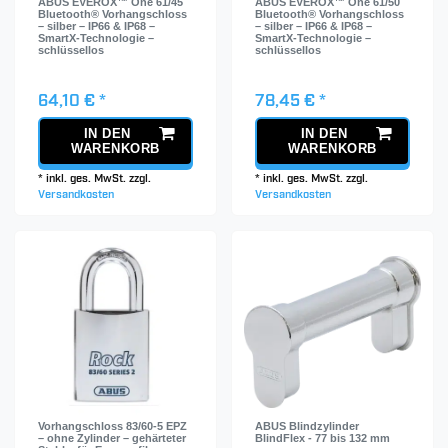
ABUS EVEROX™ One 61/45
ABUS EVEROX™ One 61/50
Bluetooth® Vorhangschloss
Bluetooth® Vorhangschloss
– silber – IP66 & IP68 –
– silber – IP66 & IP68 –
SmartX-Technologie –
SmartX-Technologie –
schlüssellos
schlüssellos
64,10 € *
78,45 € *
IN DEN
IN DEN
WARENKORB
WARENKORB
*
inkl. ges. MwSt.
zzgl.
*
inkl. ges. MwSt.
zzgl.
Versandkosten
Versandkosten
Vorhangschloss 83/60-5 EPZ
ABUS Blindzylinder
– ohne Zylinder – gehärteter
BlindFlex - 77 bis 132 mm