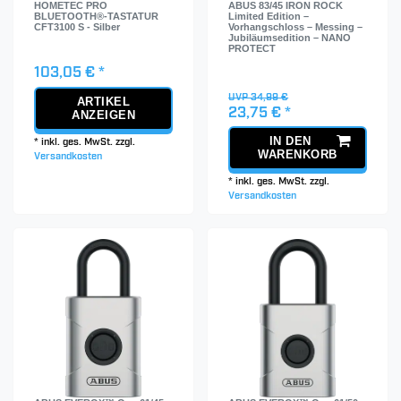
HOMETEC PRO
ABUS 83/45 IRON ROCK
BLUETOOTH®-TASTATUR
Limited Edition –
CFT3100 S - Silber
Vorhangschloss – Messing –
Jubiläumsedition – NANO
PROTECT
103,05 € *
UVP 34,99 €
ARTIKEL
23,75 € *
ANZEIGEN
IN DEN
*
inkl. ges. MwSt.
zzgl.
WARENKORB
Versandkosten
*
inkl. ges. MwSt.
zzgl.
Versandkosten