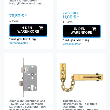
Stahl – für Europrofil-
Halbzylinder – verchromt
UVP 21,99 €
76,50 € *
11,00 € *
1
Paket
1
Paket
IN DEN
IN DEN
WARENKORB
WARENKORB
*
inkl. ges. MwSt.
zzgl.
*
inkl. ges. MwSt.
zzgl.
Versandkosten
Versandkosten
Abus Wohnungstürschloss
Türkette SK66 –
TKZ40 PZW72/8, Dornmaß
Messingfarben – gehärtete
55, Stulpe 24x235 rund - DIN
Stahlkette – mit
links und rechts
Kindersicherung – für Haus-